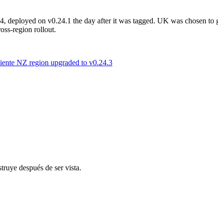
4, deployed on v0.24.1 the day after it was tagged. UK was chosen to go
oss-region rollout.
iente
NZ region upgraded to v0.24.3
truye después de ser vista.