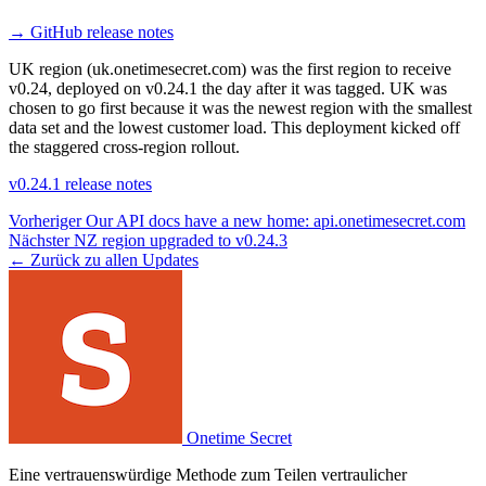
→
GitHub release notes
UK region (uk.onetimesecret.com) was the first region to receive
v0.24, deployed on v0.24.1 the day after it was tagged. UK was
chosen to go first because it was the newest region with the smallest
data set and the lowest customer load. This deployment kicked off
the staggered cross-region rollout.
v0.24.1 release notes
Vorheriger
Our API docs have a new home: api.onetimesecret.com
Nächster
NZ region upgraded to v0.24.3
← Zurück zu allen Updates
Onetime Secret
Eine vertrauenswürdige Methode zum Teilen vertraulicher