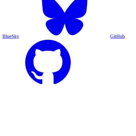
BlueSky
GitHub